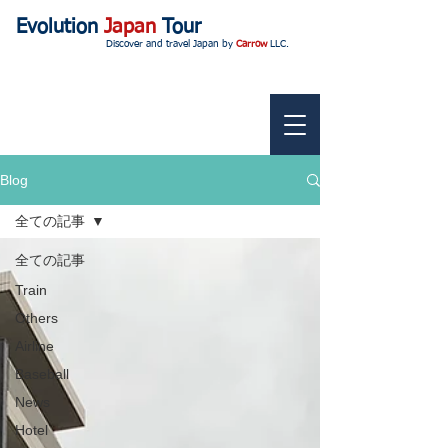
Evolution
Japan
Tour
Discover and travel Japan by
Carrow
LLC.
Blog
全ての記事
全ての記事
Train
Others
Airline
Baseball
News
Hotel