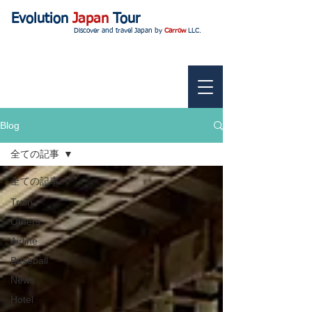
Evolution
Japan
Tour
Discover and travel Japan by
Carrow
LLC.
Blog
全ての記事
全ての記事
Train
Others
Airline
Baseball
News
Hotel