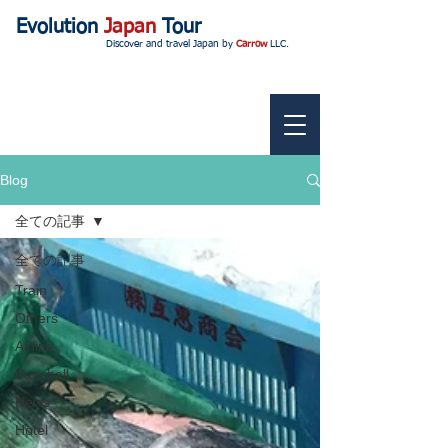
Evolution
Japan
Tour
Discover and travel Japan by
Carrow
LLC.
Blog
全ての記事
全ての記事
Train
Others
Airline
Baseball
News
Hotel