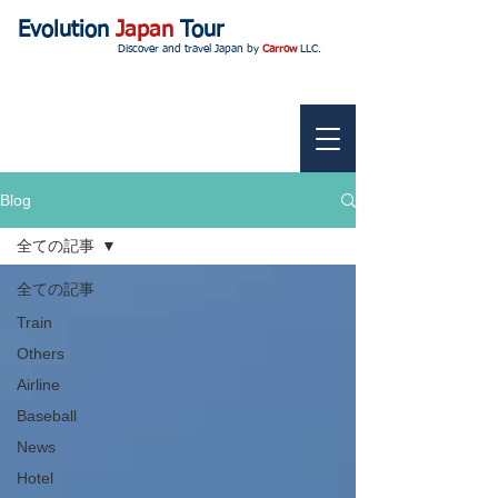
Evolution
Japan
Tour
Discover and travel Japan by
Carrow
LLC.
Blog
全ての記事
全ての記事
Train
Others
Airline
Baseball
News
Hotel