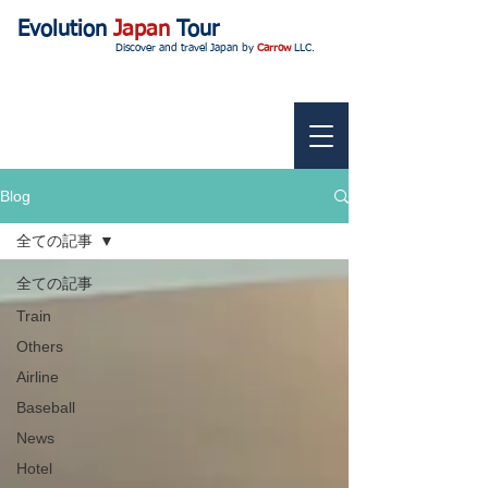
Evolution
Japan
Tour
Discover and travel Japan by
Carrow
LLC.
Blog
全ての記事
全ての記事
Train
Others
Airline
Baseball
News
Hotel