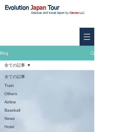
Evolution
Japan
Tour
Discover and travel Japan by
Carrow
LLC.
Blog
全ての記事
全ての記事
Train
Others
Airline
Baseball
News
Hotel