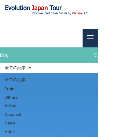
Evolution
Japan
Tour
Discover and travel Japan by
Carrow
LLC.
Blog
全ての記事
全ての記事
Train
Others
Airline
Baseball
News
Hotel