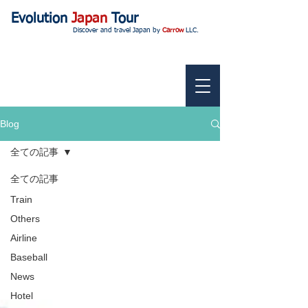
Evolution
Japan
Tour
Discover and travel Japan by
Carrow
LLC.
Blog
全ての記事
全ての記事
Train
Others
Airline
Baseball
News
Hotel